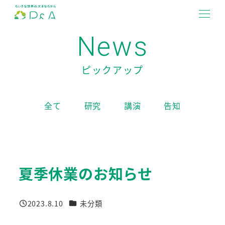
メ
イ
MENU
News
ン
コ
ン
ピックアップ
テ
ン
全て
研究
講演
告知
ツ
へ
移
動
夏季休業のお知らせ
カテゴリー
2023.8.10
未分類
投稿日