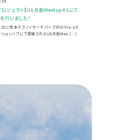
2.20
プロジェクト】UX共創Meetup＃1にて
を行いました！
11日に熊本テクノリサーチパーク内のPre-UX
ーションハブにて開催されたUX共創Mee […]