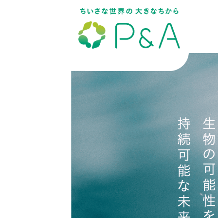
メ
イ
ン
コ
ン
テ
ン
ツ
へ
移
動