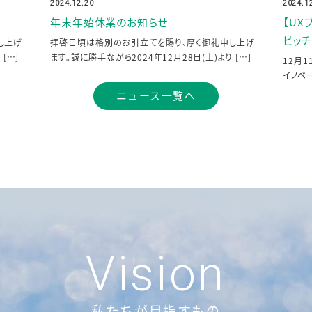
2024.12.20
2024.1
投稿日
投稿日
年末年始休業のお知らせ
【UX
ピッチ
し上げ
拝啓日頃は格別のお引立てを賜り、厚く御礼申し上げ
[…]
ます。誠に勝手ながら2024年12月28日(土)より […]
12月
イノベ
ニュース一覧へ
Vision
私たちが目指すもの