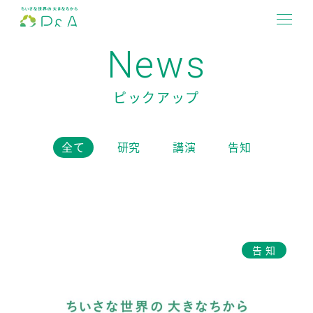
メ
イ
MENU
News
ン
コ
ン
ピックアップ
テ
ン
全て
研究
講演
告知
ツ
へ
移
動
告知