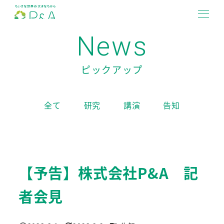
メ
イ
MENU
News
ン
コ
ン
ピックアップ
テ
ン
全て
研究
講演
告知
ツ
へ
移
動
【予告】株式会社P&A 記
者会見