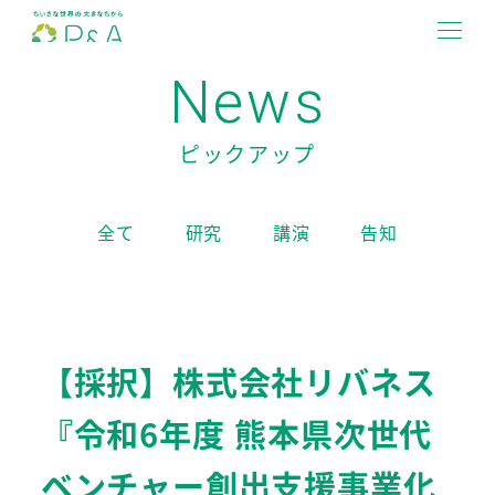
メ
イ
MENU
News
ン
コ
ン
ピックアップ
テ
ン
全て
研究
講演
告知
ツ
へ
移
動
【採択】株式会社リバネス
『令和6年度 熊本県次世代
ベンチャー創出支援事業化